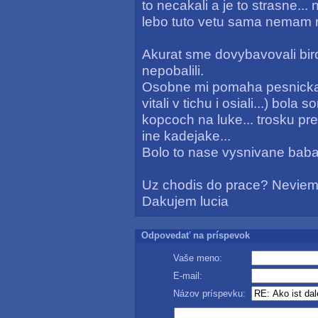
to necakali a je to strasne...
lebo tuto vetu sama nemam ra
Akurat sme dovybavovali biro
nepobalili.
Osobne mi pomaha pesnicka 
vitali v tichu i osiali...) bola
kopcoch na luke... trosku pres
ine kadejake...
Bolo to nase vysnivane baba
Uz chodis do prace? Neviem 
Dakujem lucia
Odpovedať na príspevok
Vaše meno:
E-mail:
Názov príspevku: