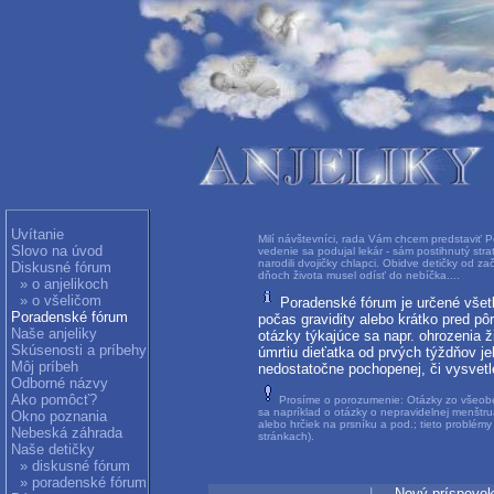
Uvítanie
Milí návštevníci, rada Vám chcem predstaviť P
Slovo na úvod
vedenie sa podujal lekár - sám postihnutý str
narodili dvojičky chlapci. Obidve detičky od za
Diskusné fórum
dňoch života musel odísť do nebíčka....
» o anjelikoch
» o všeličom
Poradenské fórum je určené všetký
Poradenské fórum
počas gravidity alebo krátko pred p
Naše anjeliky
otázky týkajúce sa napr. ohrozenia 
Skúsenosti a príbehy
úmrtiu dieťatka od prvých týždňov j
Môj príbeh
nedostatočne pochopenej, či vysvetle
Odborné názvy
Ako pomôcť?
Prosíme o porozumenie: Otázky zo všeobec
sa napríklad o otázky o nepravidelnej menštru
Okno poznania
alebo hrčiek na prsníku a pod.; tieto problém
Nebeská záhrada
stránkach).
Naše detičky
» diskusné fórum
» poradenské fórum
|
Nový príspevo